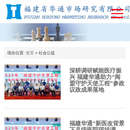
现在位置:
首页
>
社会公益
深耕调研赋能医疗振
兴 福建华通助力“闽
盟守护天使工程”参政
议政成果落地
福建华通“新医改背景
下县级医院现状调